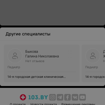
Другие специалисты
Быкова
Галина Николаевна
Нет отзывов
Н
Педиатр
Педиатр
14-я городская детская клиническая
14-я городск
поликлиника г. Минска
поликлиника
О проекте
Новости проекта
Размещение рекламы