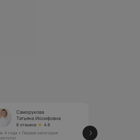
Саморукова
Смаль
Татьяна Иосифовна
Татья
8 отзывов
4.8
Нет от
ж 4 года
•
Первая категория
Стаж 6 лет
•
Высш
метолог
Косметолог