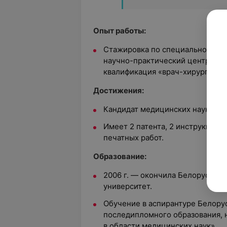
Опыт работы:
Стажировка по специальности «
научно-практический центр гем
квалификация «врач-хирург».
Достижения:
Кандидат медицинских наук.
Имеет 2 патента, 2 инструкции М
печатных работ.
Образование:
2006 г. — окончила Белорусски
университет.
Обучение в аспирантуре
Белору
последипломного образования
,
в области медицинских наук».