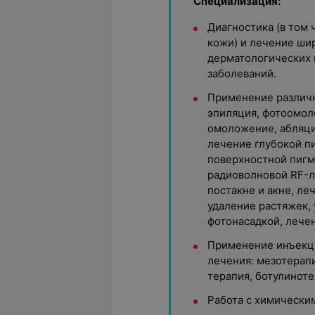
Специализация:
Диагностика (в том
кожи) и лечение ши
дерматологических 
заболеваний.
Применение различн
эпиляция, фотоомол
омоложение, абляц
лечение глубокой п
поверхностной пигм
радиоволновой RF-л
постакне и акне, ле
удаление растяжек,
фотонасадкой, лече
Применение инъекц
лечения: мезотерапи
терапия, ботулиноте
Работа с химически