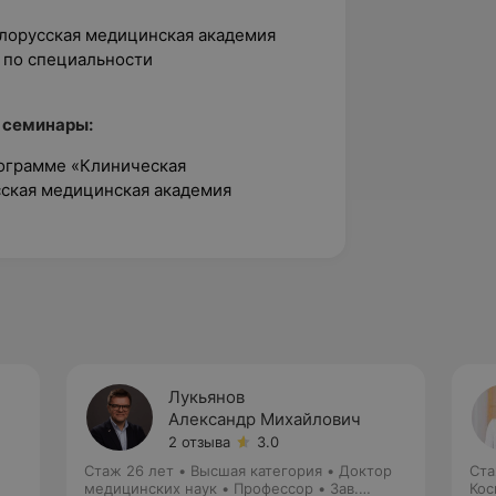
елорусская медицинская академия
 по специальности
 семинары:
ограмме «Клиническая
сская медицинская академия
Лукьянов
Александр Михайлович
2 отзыва
3.0
Стаж 26 лет
•
Высшая категория
•
Доктор
Ста
медицинских наук • Профессор • Зав.
Кос