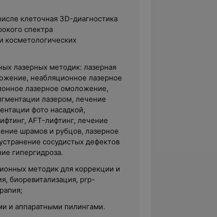
 числе клеточная 3D-диагностика
рокого спектра
и косметологических
ых лазерных методик: лазерная
ожение, неабляционное лазерное
ионное лазерное омоложение,
игментации лазером, лечение
ентации фото насадкой,
ифтинг, AFT-лифтинг, лечение
чение шрамов и рубцов, лазерное
 устранение сосудистых дефектов
ние гипергидроза.
ионных методик для коррекции и
я, биоревитализация, prp-
рапия;
ми и аппаратными пилингами.