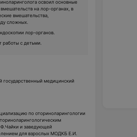
риноларинголога освоил основные
вмешательств на лор-органах, в
еские вмешательства,
яду сложных.
ндоскопии лор-органов.
 работы с детьми.
й государственный медицинский
ециализацию по оториноларингологии
оториноларингологическим
.Ф.Чайки и заведующей
лением для взрослых MОДКБ Е.И.