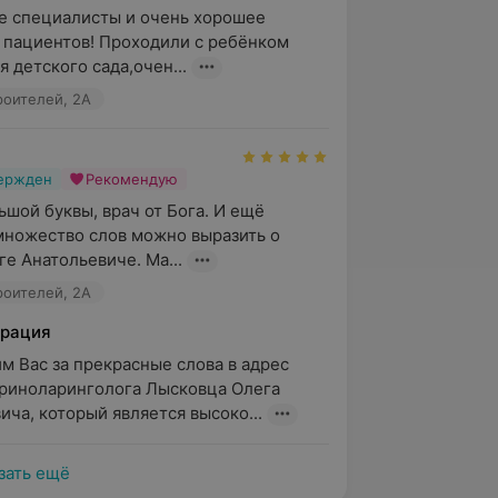
 специалисты и очень хорошее 
пациентов! Проходили с ребёнком 
 детского сада,очен...
роителей, 2А
вержден
Рекомендую
шой буквы, врач от Бога. И ещё 
ножество слов можно выразить о 
е Анатольевиче. Ма...
роителей, 2А
рация
м Вас за прекрасные слова в адрес 
риноларинголога Лысковца Олега 
ича, который является высоко...
зать ещё