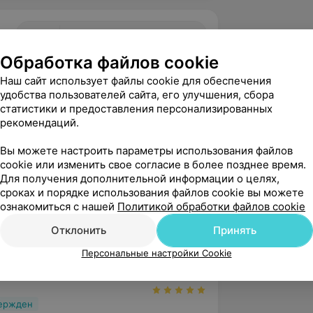
5.0
ЛаВита, ул. Строителей, 2А
Обработка файлов cookie
Наш сайт использует файлы cookie для обеспечения
вержден
удобства пользователей сайта, его улучшения, сбора
статистики и предоставления персонализированных
 искреннюю благодарность врачу-
рекомендаций.
ологу Лысковцу Олегу Анатольевичу 
офессионализм и ...
Вы можете настроить параметры использования файлов
роителей, 2А
cookie или изменить свое согласие в более позднее время.
Для получения дополнительной информации о целях,
сроках и порядке использования файлов cookie вы можете
агодарим Вас за оставленный отзыв! 
ознакомиться с нашей
Политикой обработки файлов cookie
 приятно, что Вы остались 
Отклонить
Принять
рены качеством приема врача-отор...
Персональные настройки Cookie
вержден