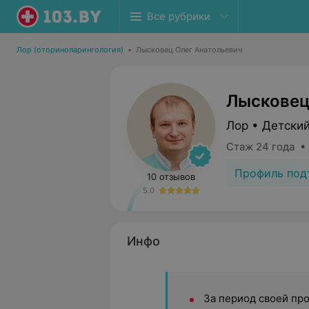
Все рубрики
Лор (оториноларингология)
•
Лысковец Олег Анатольевич
Лысковец
Лор • Детский
Стаж 24 года •
Профиль под
10 отзывов
5.0
Инфо
За период своей пр