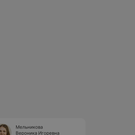
Мельникова
Шукан
Вероника Игоревна
Викто