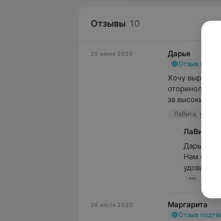
Отзывы
10
Дарья
25 июня 2025
Отзыв подт
Хочу выразить
оториноларинг
за высокий пр
ЛаВита, ул. Ст
ЛаВита
Дарья, бл
Нам очень
удовлетво
Маргарита
26 июля 2023
Отзыв подт