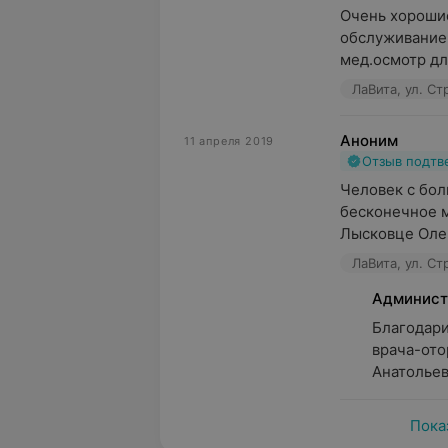
Очень хорошие
обслуживание 
мед.осмотр для
ЛаВита, ул. Ст
Аноним
11 апреля 2019
Отзыв подт
Человек с боль
бесконечное м
Лысковце Олег
ЛаВита, ул. Ст
Админист
Благодари
врача-ото
Анатольев
Пока