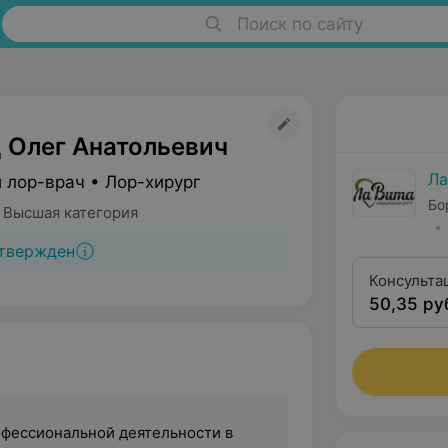
Поиск по сайту
 Олег Анатольевич
Ла
 лор-врач • Лор-хирург
Бо
 Высшая категория
твержден
Консульта
50,35 ру
высшей кв
офессиональной деятельности в