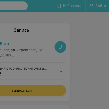
Избранное
Войти
Запись
Вита
рисов, ул. Строителей, 2А
до 18:00
ция оториноларинголога
б.
алификационной категории
Записаться