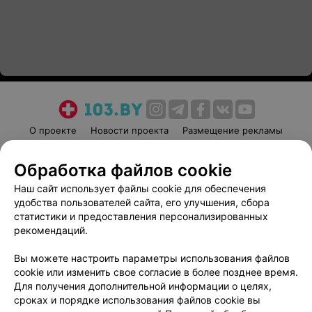
О проекте
Новости проекта
Размещение рекламы
Медицинский маркетинг
Публичный договор
Обработка файлов cookie
Пользовательское соглашение
Способы оплаты
Наш сайт использует файлы cookie для обеспечения
Вакансии
Партнеры
удобства пользователей сайта, его улучшения, сбора
Написать руководителю 103.by
статистики и предоставления персонализированных
Написать в поддержку
рекомендаций.
Персональные настройки cookie
Вы можете настроить параметры использования файлов
Обработка персональных данных
cookie или изменить свое согласие в более позднее время.
Для получения дополнительной информации о целях,
сроках и порядке использования файлов cookie вы