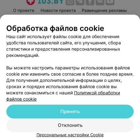
О проекте
Новости проекта
Размещение рекламы
Медицинский маркетинг
Публичный договор
Обработка файлов cookie
Пользовательское соглашение
Способы оплаты
Наш сайт использует файлы cookie для обеспечения
Вакансии
Партнеры
удобства пользователей сайта, его улучшения, сбора
Написать руководителю 103.by
статистики и предоставления персонализированных
Написать в поддержку
рекомендаций.
Персональные настройки cookie
Вы можете настроить параметры использования файлов
Обработка персональных данных
cookie или изменить свое согласие в более позднее время.
Для получения дополнительной информации о целях,
сроках и порядке использования файлов cookie вы
можете ознакомиться с нашей
Политикой обработки
файлов cookie
Принять
© 2026 ООО «Артокс Лаб», УНП 191700409
| 220012, Республика Беларусь,
г. Минск, улица Толбухина, 2, пом. 16 | help@103.by
Отклонить
Служба поддержки
+375 291212755
Персональные настройки Cookie