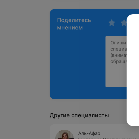
Поделитесь
мнением
Другие специалисты
Аль-Афар