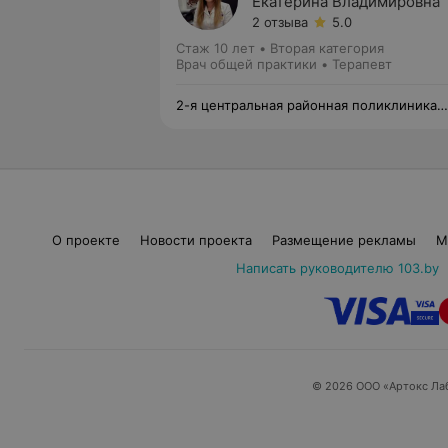
Екатерина Владимировна
2 отзыва
5.0
Стаж 10 лет
•
Вторая категория
Врач общей практики • Терапевт
2-я центральная районная поликлиника
Фрунзенского района
О проекте
Новости проекта
Размещение рекламы
М
Написать руководителю 103.by
© 2026 ООО «Артокс Ла