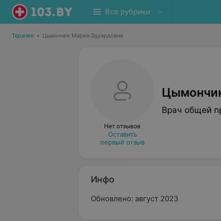
Все рубрики
Терапия
•
Цымончик Мария Эдуардовна
Цымончик
Врач общей п
Нет отзывов
Оставить
первый отзыв
Инфо
Обновлено: август 2023