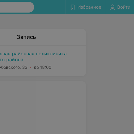
Избранное
Войти
Запись
льная районная поликлиника
го района
убовского, 33
до 18:00