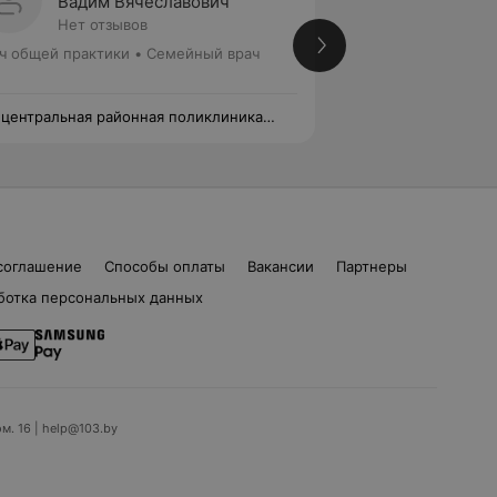
Вадим Вячеславович
Илона
Нет отзывов
Нет от
ч общей практики • Семейный врач
Врач общей практ
 центральная районная поликлиника
2-я центральная р
нзенского района
Фрунзенского рай
соглашение
Способы оплаты
Вакансии
Партнеры
ботка персональных данных
ом. 16 | help@103.by