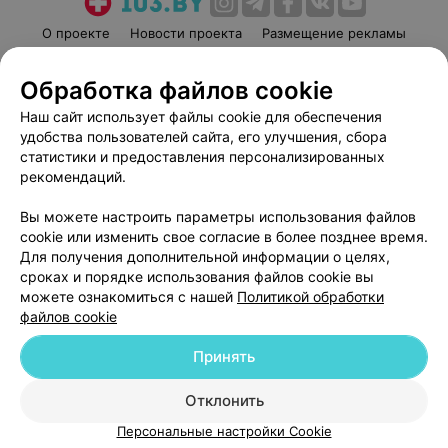
О проекте
Новости проекта
Размещение рекламы
Медицинский маркетинг
Публичный договор
Обработка файлов cookie
Пользовательское соглашение
Способы оплаты
Наш сайт использует файлы cookie для обеспечения
Вакансии
Партнеры
удобства пользователей сайта, его улучшения, сбора
Написать руководителю 103.by
статистики и предоставления персонализированных
Написать в поддержку
рекомендаций.
Персональные настройки cookie
Вы можете настроить параметры использования файлов
Обработка персональных данных
cookie или изменить свое согласие в более позднее время.
Для получения дополнительной информации о целях,
сроках и порядке использования файлов cookie вы
можете ознакомиться с нашей
Политикой обработки
файлов cookie
Принять
© 2026 ООО «Артокс Лаб», УНП 191700409
| 220012, Республика Беларусь,
г. Минск, улица Толбухина, 2, пом. 16 | help@103.by
Отклонить
Служба поддержки
+375 291212755
Персональные настройки Cookie