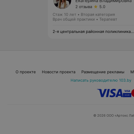
Екатерина Владимировна
2 отзыва
5.0
Стаж 10 лет
•
Вторая категория
Врач общей практики • Терапевт
2-я центральная районная поликлиника
Фрунзенского района
О проекте
Новости проекта
Размещение рекламы
М
Написать руководителю 103.by
© 2026 ООО «Артокс Ла