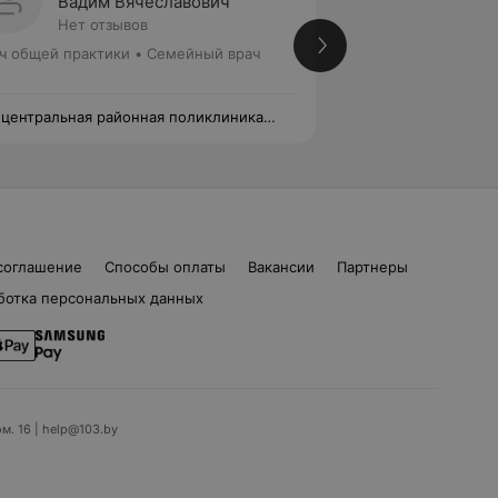
Вадим Вячеславович
Илона
Нет отзывов
Нет от
ч общей практики • Семейный врач
Врач общей практ
 центральная районная поликлиника
2-я центральная р
нзенского района
Фрунзенского рай
соглашение
Способы оплаты
Вакансии
Партнеры
ботка персональных данных
ом. 16 | help@103.by