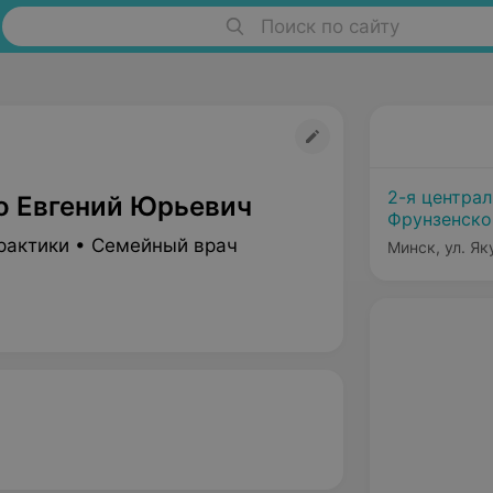
Поиск по сайту
2-я центра
о Евгений Юрьевич
Фрунзенско
рактики • Семейный врач
Минск, ул. Як