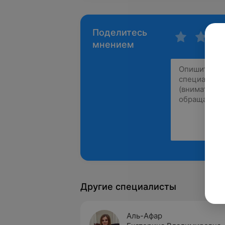
Поделитесь
мнением
Другие специалисты
Аль-Афар