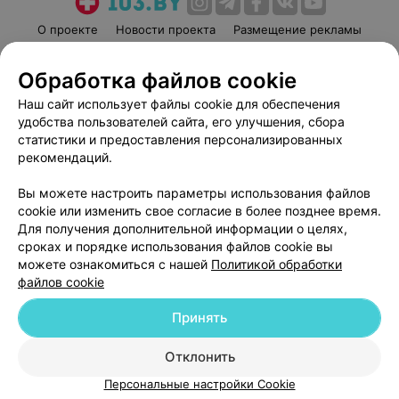
О проекте
Новости проекта
Размещение рекламы
Медицинский маркетинг
Публичный договор
Обработка файлов cookie
Пользовательское соглашение
Способы оплаты
Наш сайт использует файлы cookie для обеспечения
Вакансии
Партнеры
удобства пользователей сайта, его улучшения, сбора
Написать руководителю 103.by
статистики и предоставления персонализированных
Написать в поддержку
рекомендаций.
Персональные настройки cookie
Вы можете настроить параметры использования файлов
Обработка персональных данных
cookie или изменить свое согласие в более позднее время.
Для получения дополнительной информации о целях,
сроках и порядке использования файлов cookie вы
можете ознакомиться с нашей
Политикой обработки
файлов cookie
Принять
© 2026 ООО «Артокс Лаб», УНП 191700409
| 220012, Республика Беларусь,
г. Минск, улица Толбухина, 2, пом. 16 | help@103.by
Отклонить
Служба поддержки
+375 291212755
Персональные настройки Cookie