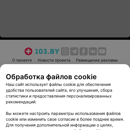
О проекте
Новости проекта
Размещение рекламы
Медицинский маркетинг
Публичный договор
Обработка файлов cookie
Пользовательское соглашение
Способы оплаты
Наш сайт использует файлы cookie для обеспечения
Вакансии
Партнеры
удобства пользователей сайта, его улучшения, сбора
Написать руководителю 103.by
статистики и предоставления персонализированных
Написать в поддержку
рекомендаций.
Персональные настройки cookie
Вы можете настроить параметры использования файлов
Обработка персональных данных
cookie или изменить свое согласие в более позднее время.
Для получения дополнительной информации о целях,