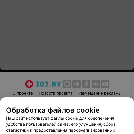
О проекте
Новости проекта
Размещение рекламы
Медицинский маркетинг
Публичный договор
Обработка файлов cookie
Пользовательское соглашение
Способы оплаты
Наш сайт использует файлы cookie для обеспечения
Вакансии
Партнеры
удобства пользователей сайта, его улучшения, сбора
Написать руководителю 103.by
статистики и предоставления персонализированных