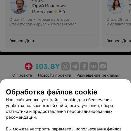
Юрий Иванович
18 отзывов
5.0
1
Стаж 21 год
•
Первая категория
Стаж 28 лет
Стоматолог-хирург • Имплантолог
Имплантолог
ЭверестДент
ЭверестДен
О проекте
Новости проекта
Размещение рекламы
Медицинский маркетинг
Публичный договор
Обработка файлов cookie
Пользовательское соглашение
Способы оплаты
Наш сайт использует файлы cookie для обеспечения
Вакансии
Партнеры
удобства пользователей сайта, его улучшения, сбора
Написать руководителю 103.by
статистики и предоставления персонализированных
Написать в поддержку
рекомендаций.
Персональные настройки cookie
Вы можете настроить параметры использования файлов