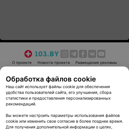
О проекте
Новости проекта
Размещение рекламы
Медицинский маркетинг
Публичный договор
Обработка файлов cookie
Пользовательское соглашение
Способы оплаты
Наш сайт использует файлы cookie для обеспечения
Вакансии
Партнеры
удобства пользователей сайта, его улучшения, сбора
Написать руководителю 103.by
статистики и предоставления персонализированных
Написать в поддержку
рекомендаций.
Персональные настройки cookie
Вы можете настроить параметры использования файлов
Обработка персональных данных
cookie или изменить свое согласие в более позднее время.
Для получения дополнительной информации о целях,