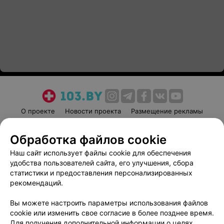
О проекте
Новости проекта
Размещение рекламы
Медицинский маркетинг
Публичный договор
Обработка файлов cookie
Пользовательское соглашение
Способы оплаты
Наш сайт использует файлы cookie для обеспечения
Вакансии
Партнеры
удобства пользователей сайта, его улучшения, сбора
Написать руководителю 103.by
статистики и предоставления персонализированных
Написать в поддержку
рекомендаций.
Персональные настройки cookie
Вы можете настроить параметры использования файлов
Обработка персональных данных
cookie или изменить свое согласие в более позднее время.
Для получения дополнительной информации о целях,