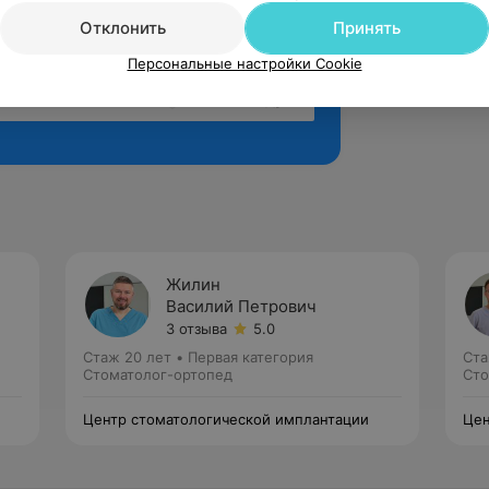
Отклонить
Принять
Персональные настройки Cookie
Рекомендую
Жилин
Василий Петрович
3 отзыва
5.0
Стаж 20 лет
•
Первая категория
Ста
Стоматолог-ортопед
Сто
Центр стоматологической имплантации
Цен