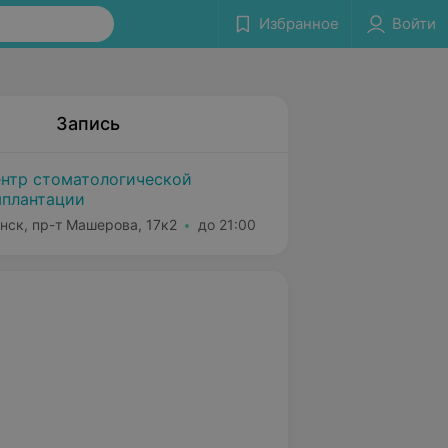
Избранное
Войти
Запись
нтр стоматологической
плантации
нск, пр-т Машерова, 17к2
до 21:00