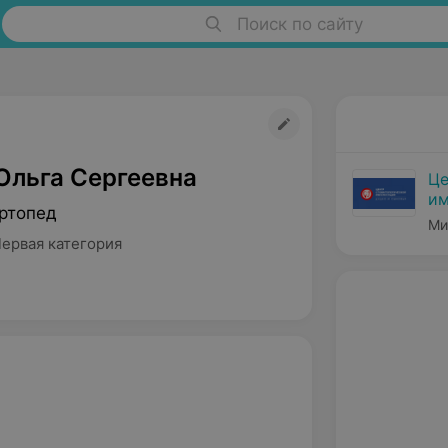
Поиск по сайту
Ольга Сергеевна
Це
им
ртопед
Ми
Первая категория