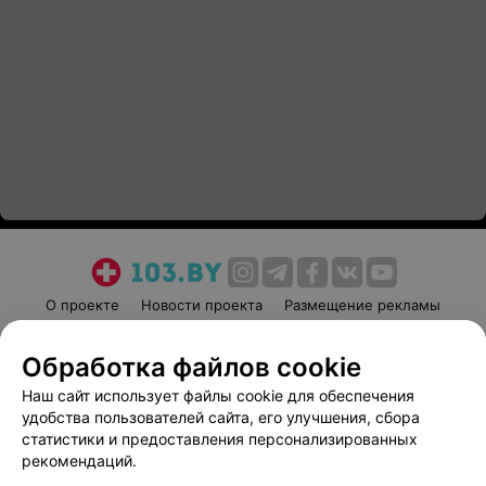
О проекте
Новости проекта
Размещение рекламы
Медицинский маркетинг
Публичный договор
Обработка файлов cookie
Пользовательское соглашение
Способы оплаты
Наш сайт использует файлы cookie для обеспечения
Вакансии
Партнеры
удобства пользователей сайта, его улучшения, сбора
Написать руководителю 103.by
статистики и предоставления персонализированных
Написать в поддержку
рекомендаций.