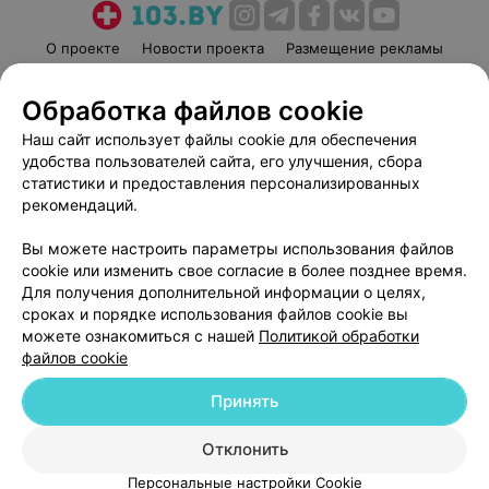
О проекте
Новости проекта
Размещение рекламы
Медицинский маркетинг
Публичный договор
Обработка файлов cookie
Пользовательское соглашение
Способы оплаты
Наш сайт использует файлы cookie для обеспечения
Вакансии
Партнеры
удобства пользователей сайта, его улучшения, сбора
Написать руководителю 103.by
статистики и предоставления персонализированных
Написать в поддержку
рекомендаций.
Персональные настройки cookie
Вы можете настроить параметры использования файлов
Обработка персональных данных
cookie или изменить свое согласие в более позднее время.
Для получения дополнительной информации о целях,
сроках и порядке использования файлов cookie вы
можете ознакомиться с нашей
Политикой обработки
файлов cookie
Принять
© 2026 ООО «Артокс Лаб», УНП 191700409
| 220012, Республика Беларусь,
г. Минск, улица Толбухина, 2, пом. 16 | help@103.by
Отклонить
Служба поддержки
+375 291212755
Персональные настройки Cookie