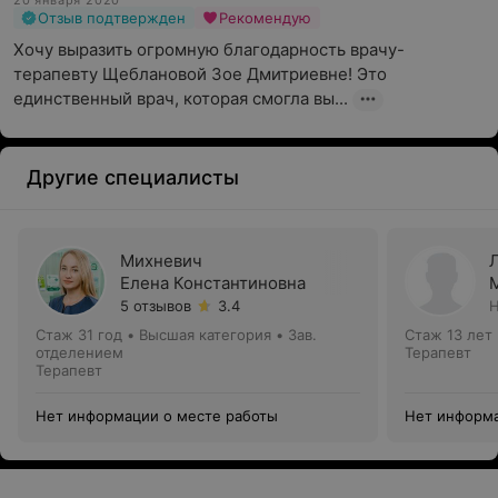
20 января 2020
Отзыв подтвержден
Рекомендую
Хочу выразить огромную благодарность врачу-
терапевту Щеблановой Зое Дмитриевне! Это 
единственный врач, которая смогла вы...
Другие специалисты
Михневич
Елена Константиновна
5 отзывов
3.4
Н
Стаж 31 год
•
Высшая категория
•
Зав.
Стаж 13 лет
отделением
Терапевт
Терапевт
Нет информации о месте работы
Нет информа