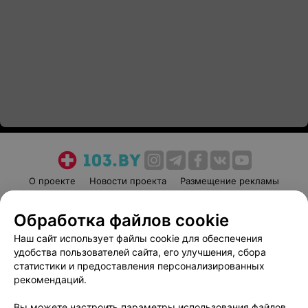
О проекте
Новости проекта
Размещение рекламы
Медицинский маркетинг
Публичный договор
Обработка файлов cookie
Пользовательское соглашение
Способы оплаты
Наш сайт использует файлы cookie для обеспечения
Вакансии
Партнеры
удобства пользователей сайта, его улучшения, сбора
Написать руководителю 103.by
статистики и предоставления персонализированных
Написать в поддержку
рекомендаций.
Персональные настройки cookie
Вы можете настроить параметры использования файлов