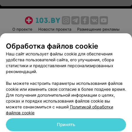
О проекте
Новости проекта
Размещение рекламы
Медицинский маркетинг
Публичный договор
Обработка файлов cookie
Пользовательское соглашение
Способы оплаты
Наш сайт использует файлы cookie для обеспечения
Вакансии
Партнеры
удобства пользователей сайта, его улучшения, сбора
Написать руководителю 103.by
статистики и предоставления персонализированных
Написать в поддержку
рекомендаций.
Персональные настройки cookie
Вы можете настроить параметры использования файлов
Обработка персональных данных
cookie или изменить свое согласие в более позднее время.
Для получения дополнительной информации о целях,
сроках и порядке использования файлов cookie вы
можете ознакомиться с нашей
Политикой обработки
файлов cookie
Принять
© 2026 ООО «Артокс Лаб», УНП 191700409
| 220012, Республика Беларусь,