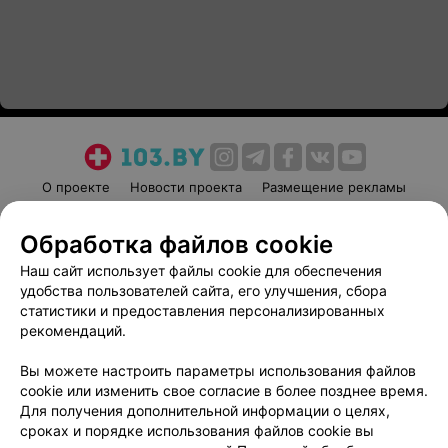
О проекте
Новости проекта
Размещение рекламы
Медицинский маркетинг
Публичный договор
Обработка файлов cookie
Пользовательское соглашение
Способы оплаты
Наш сайт использует файлы cookie для обеспечения
Вакансии
Партнеры
удобства пользователей сайта, его улучшения, сбора
Написать руководителю 103.by
статистики и предоставления персонализированных
Написать в поддержку
рекомендаций.
Персональные настройки cookie
Вы можете настроить параметры использования файлов
Обработка персональных данных
cookie или изменить свое согласие в более позднее время.
Для получения дополнительной информации о целях,
сроках и порядке использования файлов cookie вы