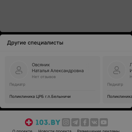
Другие специалисты
Овсяник
Наталья Александровна
Нет отзывов
Н
Педиатр
Педиатр
Поликлиника ЦРБ г.п.Белыничи
Поликлиника
О проекте
Новости проекта
Размещение рекламы