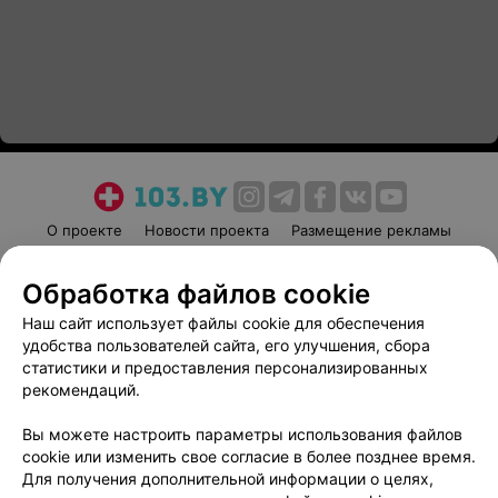
О проекте
Новости проекта
Размещение рекламы
Медицинский маркетинг
Публичный договор
Обработка файлов cookie
Пользовательское соглашение
Способы оплаты
Наш сайт использует файлы cookie для обеспечения
Вакансии
Партнеры
удобства пользователей сайта, его улучшения, сбора
Написать руководителю 103.by
статистики и предоставления персонализированных
Написать в поддержку
рекомендаций.
Персональные настройки cookie
Вы можете настроить параметры использования файлов
Обработка персональных данных
cookie или изменить свое согласие в более позднее время.
Для получения дополнительной информации о целях,