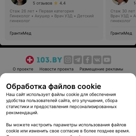
5 отзывов
4.4
1
Стаж 26 лет
•
Первая категория
Стаж 30 лет
Гинеколог • Акушер • Врач УЗД • Детский
Врач УЗД • 
гинеколог
гинеколог
ГрантиМед
ГрантиМед
О проекте
Новости проекта
Размещение рекламы
Медицинский маркетинг
Публичный договор
Обработка файлов cookie
Пользовательское соглашение
Способы оплаты
Наш сайт использует файлы cookie для обеспечения
Вакансии
Партнеры
удобства пользователей сайта, его улучшения, сбора
Написать руководителю 103.by
статистики и предоставления персонализированных
Написать в поддержку
рекомендаций.
Персональные настройки cookie
Вы можете настроить параметры использования файлов
Обработка персональных данных
cookie или изменить свое согласие в более позднее время.