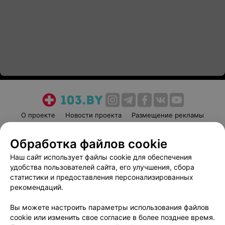
О проекте
Новости проекта
Размещение рекламы
Медицинский маркетинг
Публичный договор
Обработка файлов cookie
Пользовательское соглашение
Способы оплаты
Наш сайт использует файлы cookie для обеспечения
Вакансии
Партнеры
удобства пользователей сайта, его улучшения, сбора
Написать руководителю 103.by
статистики и предоставления персонализированных
Написать в поддержку
рекомендаций.
Персональные настройки cookie
Вы можете настроить параметры использования файлов
Обработка персональных данных
cookie или изменить свое согласие в более позднее время.