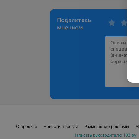
Поделитесь
мнением
О проекте
Новости проекта
Размещение рекламы
М
Написать руководителю 103.by