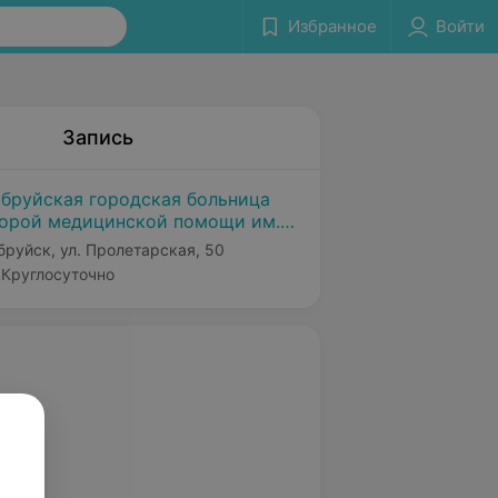
Избранное
Войти
Запись
бруйская городская больница
орой медицинской помощи им.
О. Морзона
бруйск, ул. Пролетарская, 50
Круглосуточно