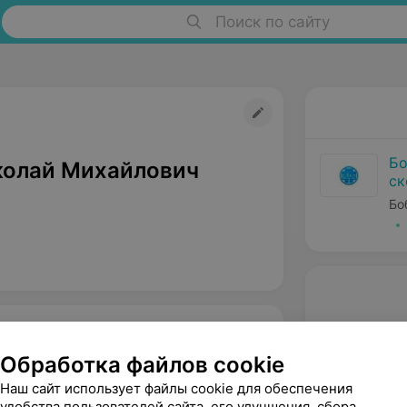
Поиск по сайту
Бо
колай Михайлович
ск
В.
Бо
Обработка файлов cookie
Наш сайт использует файлы cookie для обеспечения
удобства пользователей сайта, его улучшения, сбора