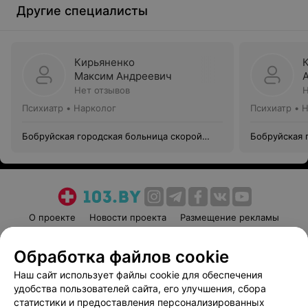
Другие специалисты
Кирьяненко
Максим Андреевич
Нет отзывов
Н
Психиатр • Нарколог
Психиатр • 
Бобруйская городская больница скорой
Бобруйская 
медицинской помощи им. В.О. Морзона
медицинской
О проекте
Новости проекта
Размещение рекламы
Медицинский маркетинг
Публичный договор
Обработка файлов cookie
Пользовательское соглашение
Способы оплаты
Наш сайт использует файлы cookie для обеспечения
Вакансии
Партнеры
удобства пользователей сайта, его улучшения, сбора
Написать руководителю 103.by
статистики и предоставления персонализированных