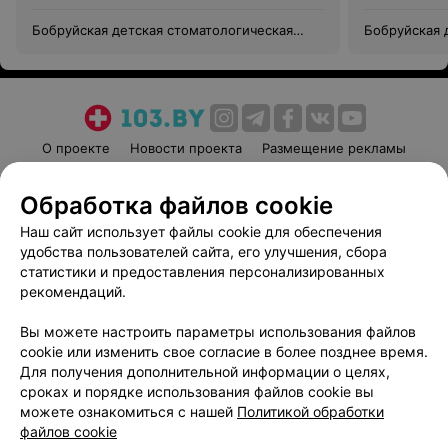
Бобруйская детская стоматологическая
Бобруйская 
поликлиника (филиал УЗ БГСП №1)
поликлиника
О проекте
Новости проекта
Размещение рекламы
Медицинский маркетинг
Публичный договор
Обработка файлов cookie
Пользовательское соглашение
Способы оплаты
Наш сайт использует файлы cookie для обеспечения
Вакансии
Партнеры
удобства пользователей сайта, его улучшения, сбора
Написать руководителю 103.by
статистики и предоставления персонализированных
Написать в поддержку
рекомендаций.
Персональные настройки cookie
Вы можете настроить параметры использования файлов
Обработка персональных данных
cookie или изменить свое согласие в более позднее время.
Для получения дополнительной информации о целях,
сроках и порядке использования файлов cookie вы
можете ознакомиться с нашей
Политикой обработки
файлов cookie