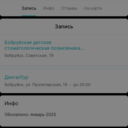
Запись
Инфо
Отзывы
На карте
Запись
Бобруйская детская
стоматологическая поликлиника
(филиал УЗ БГСП №1)
Бобруйск, Советская, 79
ДенталТур
Бобруйск, ул. Пролетарская, 16
до 20:00
Инфо
Обновлено: январь 2025