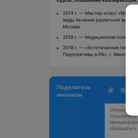
Курсы, повышение квалификации:
2014 г.
—
Мастер-класс «Малоин
виды лечения различной акушерс
Москва
2018 г.
—
Медицинская конференц
2018 г.
—
«Эстетическая гинекол
Перспективы в РБ», г. Минск
Поделитесь
мнением