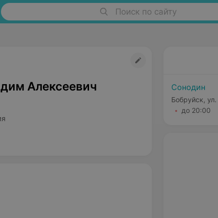
Поиск по сайту
адим Алексеевич
Сонодин
Бобруйск, ул
до 20:00
ия