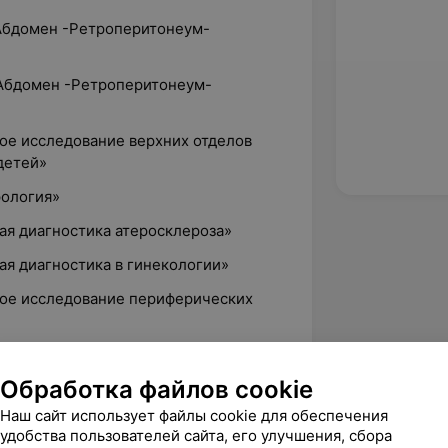
(Абдомен -Ретроперитонеум-
 (Абдомен -Ретроперитонеум-
вое исследование верхних отделов
детей»
рология»
вая диагностика атеросклероза»
вая диагностика в гинекологии»
овое исследование периферических
вая оценка особенностей строения
Обработка файлов cookie
ния, эхографические эквиваленты
Наш сайт использует файлы cookie для обеспечения
а и приемы сканирования.
удобства пользователей сайта, его улучшения, сбора