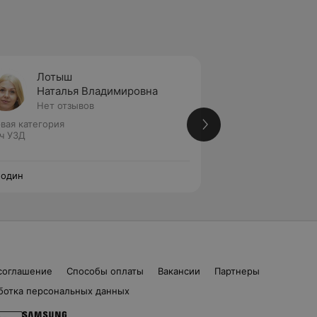
Лотыш
Рак
Наталья Владимировна
Татья
Нет отзывов
1 отзыв
вая категория
Стаж 6 лет
•
Втора
ч УЗД
Врач УЗД
нодин
Сонодин
соглашение
Способы оплаты
Вакансии
Партнеры
ботка персональных данных