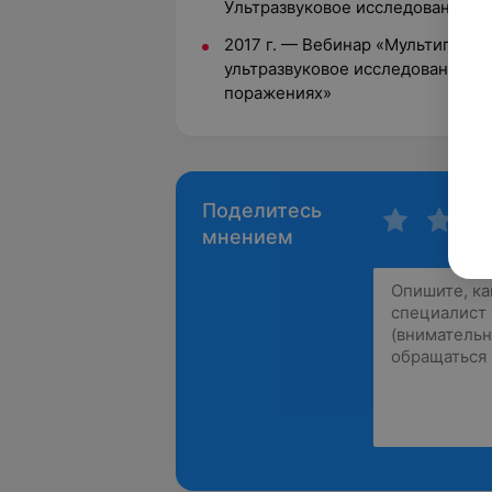
Ультразвуковое исследование гл
2017 г. — Вебинар «Мультипара
ультразвуковое исследование п
поражениях»
Поделитесь
мнением