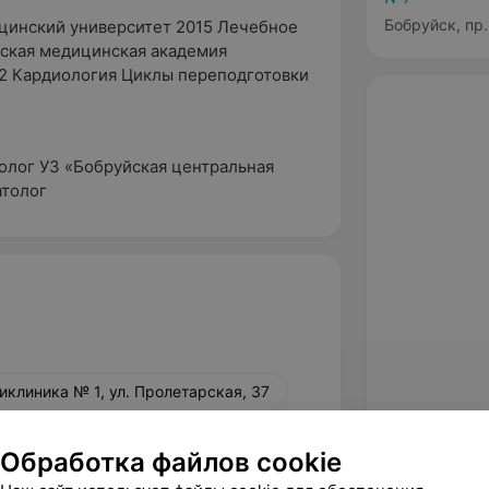
Бобруйск, пр.
цинский университет 2015 Лечебное
сская медицинская академия
2 Кардиология Циклы переподготовки
иолог УЗ «Бобруйская центральная
атолог
клиника № 1, ул. Пролетарская, 37
льная, 47
Обработка файлов cookie