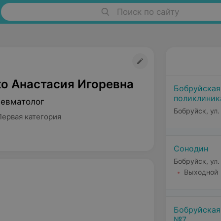
Поиск по сайту
о Анастасия Игоревна
Бобруйская
поликлиник
Ревматолог
Бобруйск, ул.
Первая категория
Сонодин
Бобруйск, ул
Выходной
Бобруйская
№7