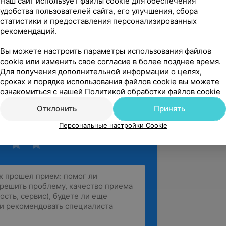
Наш сайт использует файлы cookie для обеспечения
 №7, пр. Строителей, 37
удобства пользователей сайта, его улучшения, сбора
статистики и предоставления персонализированных
рекомендаций.
вержден
Рекомендую
Вы можете настроить параметры использования файлов
cookie или изменить свое согласие в более позднее время.
ить огромную благодарность 
Для получения дополнительной информации о целях,
октору Мироненко Анастасии 
сроках и порядке использования файлов cookie вы можете
громную  помощь в лечении, ...
ознакомиться с нашей
Политикой обработки файлов cookie
Интернациональная, 47
Отклонить
Принять
Персональные настройки Cookie