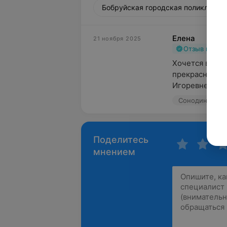
Бобруйская городская поликлиника
Елена
21 ноября 2025
Отзыв подт
Хочется выраз
прекрасному д
Игоревне за о
Сонодин, ул. 
Поделитесь
мнением