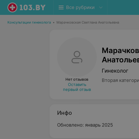
Все рубрики
Консультации гинеколога
•
Марачковская Светлана Анатольевна
Марачков
Анатолье
Гинеколог
Нет отзывов
Вторая категор
Оставить
первый отзыв
Инфо
Обновлено: январь 2025