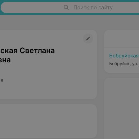
Поиск по сайту
ская Светлана
Бобруйская
вна
Бобруйск, ул.
ия