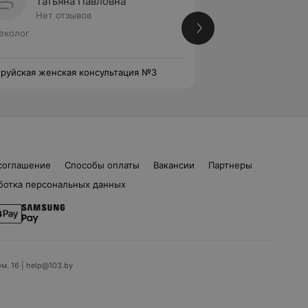
Татьяна Павловна
Дарья
Нет отзывов
Нет от
еколог
Вторая категория
Гинеколог
руйская женская консультация №3
Бобруйская женск
соглашение
Способы оплаты
Вакансии
Партнеры
ботка персональных данных
ом. 16 | help@103.by