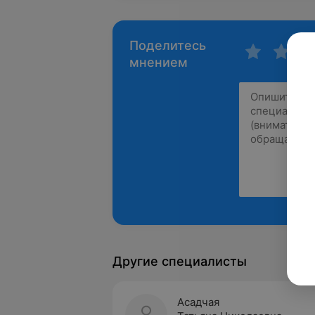
Поделитесь
мнением
Другие специалисты
Асадчая