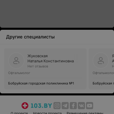
Другие специалисты
Жуковская
Наталья Константиновна
Нет отзывов
Н
Офтальмолог
Офтальмоло
Бобруйская городская поликлиника №1
Бобруйская 
О проекте
Новости проекта
Размещение рекламы