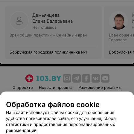
Демьянцева
Елена Валерьевна
Нет отзывов
Н
Врач общей практики • Семейный врач
Врач общей 
Терапевт
Бобруйская городская поликлиника №1
Бобруйская 
О проекте
Новости проекта
Размещение рекламы
Медицинский маркетинг
Публичный договор
Обработка файлов cookie
Пользовательское соглашение
Способы оплаты
Наш сайт использует файлы cookie для обеспечения
Вакансии
Партнеры
удобства пользователей сайта, его улучшения, сбора
Написать руководителю 103.by
статистики и предоставления персонализированных
Написать в поддержку
рекомендаций.