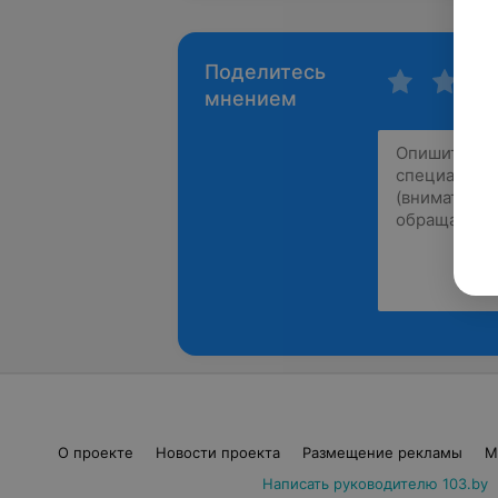
Поделитесь
мнением
О проекте
Новости проекта
Размещение рекламы
М
Написать руководителю 103.by