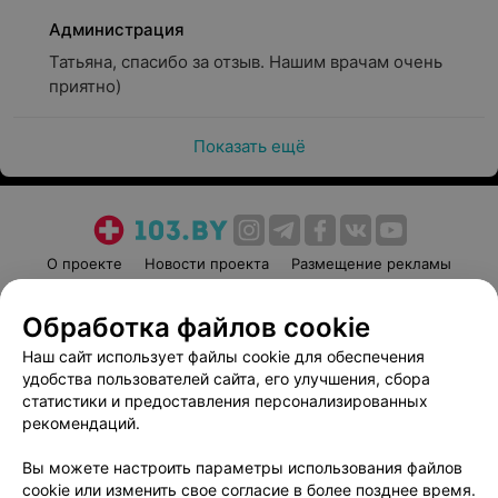
Администрация
Татьяна, спасибо за отзыв. Нашим врачам очень 
приятно)
Показать ещё
О проекте
Новости проекта
Размещение рекламы
Медицинский маркетинг
Публичный договор
Обработка файлов cookie
Пользовательское соглашение
Способы оплаты
Наш сайт использует файлы cookie для обеспечения
Вакансии
Партнеры
удобства пользователей сайта, его улучшения, сбора
Написать руководителю 103.by
статистики и предоставления персонализированных
Написать в поддержку
рекомендаций.
Персональные настройки cookie
Вы можете настроить параметры использования файлов
Обработка персональных данных
cookie или изменить свое согласие в более позднее время.