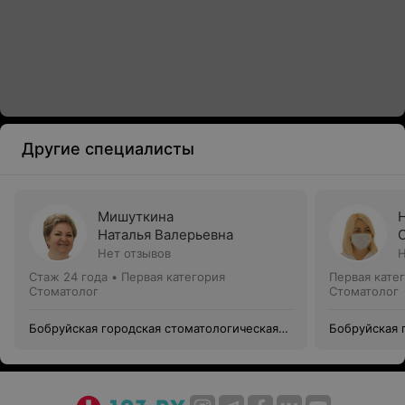
Другие специалисты
Мишуткина
Наталья Валерьевна
Нет отзывов
Н
Стаж 24 года
•
Первая категория
Первая кате
Стоматолог
Стоматолог
Бобруйская городская стоматологическая
Бобруйская 
поликлиника №1
поликлиник