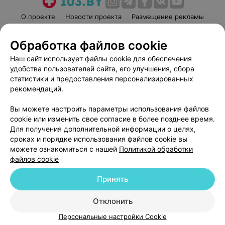
О проекте
Новости проекта
Размещение рекламы
Медицинский маркетинг
Публичный договор
Обработка файлов cookie
Пользовательское соглашение
Способы оплаты
Наш сайт использует файлы cookie для обеспечения
Вакансии
Партнеры
удобства пользователей сайта, его улучшения, сбора
Написать руководителю 103.by
статистики и предоставления персонализированных
Написать в поддержку
рекомендаций.
Персональные настройки cookie
Вы можете настроить параметры использования файлов
Обработка персональных данных
cookie или изменить свое согласие в более позднее время.
Для получения дополнительной информации о целях,
сроках и порядке использования файлов cookie вы
можете ознакомиться с нашей
Политикой обработки
файлов cookie
Принять
© 2026 ООО «Артокс Лаб», УНП 191700409
| 220012, Республика Беларусь,
г. Минск, улица Толбухина, 2, пом. 16 | help@103.by
Отклонить
Служба поддержки
+375 291212755
Персональные настройки Cookie