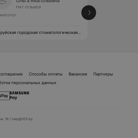
Ольга Анатольевна
Жанна
Нет отзывов
Нет от
матолог
Стоматолог
руйская городская стоматологическая
Бобруйская городс
иклиника №1
поликлиника №1
соглашение
Способы оплаты
Вакансии
Партнеры
ботка персональных данных
ом. 16 | help@103.by