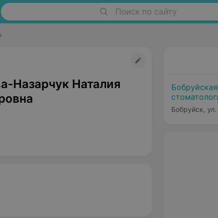
Поиск по сайту
а
а-Назарчук Наталия
Бобруйская
ровна
стоматолог
Бобруйск, ул.