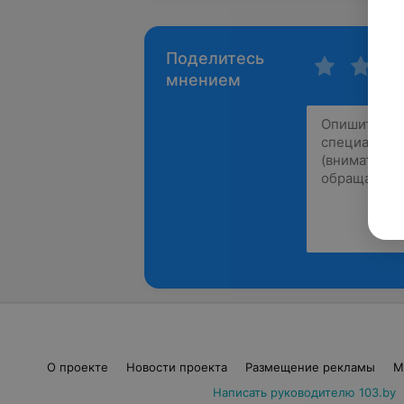
Поделитесь
мнением
О проекте
Новости проекта
Размещение рекламы
М
Написать руководителю 103.by