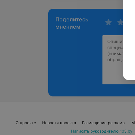
Поделитесь
мнением
О проекте
Новости проекта
Размещение рекламы
М
Написать руководителю 103.by