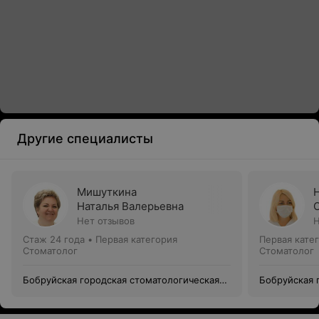
Другие специалисты
Мишуткина
Наталья Валерьевна
Нет отзывов
Н
Стаж 24 года
•
Первая категория
Первая кате
Стоматолог
Стоматолог
Бобруйская городская стоматологическая
Бобруйская 
поликлиника №1
поликлиник