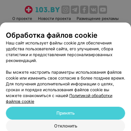
О проекте
Новости проекта
Размещение рекламы
Медицинский маркетинг
Публичный договор
Обработка файлов cookie
Пользовательское соглашение
Способы оплаты
Наш сайт использует файлы cookie для обеспечения
Вакансии
Партнеры
удобства пользователей сайта, его улучшения, сбора
Написать руководителю 103.by
статистики и предоставления персонализированных
Написать в поддержку
рекомендаций.
Персональные настройки cookie
Вы можете настроить параметры использования файлов
Обработка персональных данных
cookie или изменить свое согласие в более позднее время.
Для получения дополнительной информации о целях,
сроках и порядке использования файлов cookie вы
можете ознакомиться с нашей
Политикой обработки
файлов cookie
Принять
© 2026 ООО «Артокс Лаб», УНП 191700409
| 220012, Республика Беларусь,
г. Минск, улица Толбухина, 2, пом. 16 | help@103.by
Отклонить