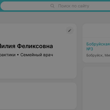
Поиск по сайту
Бобруйская
Лилия Феликсовна
№3
рактики • Семейный врач
Бобруйск, Ми