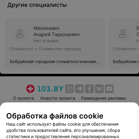
Другие специалисты
Масюкевич
Андрей Тадеушевич
Нет отзывов
Н
Стоматолог • Стоматолог-ортопед
Стоматолог-
Бобруйская городская стоматологическая
Бобруйская 
поликлиника №1
поликлиник
О проекте
Новости проекта
Размещение рекламы
Медицинский маркетинг
Публичный договор
Обработка файлов cookie
Пользовательское соглашение
Способы оплаты
Наш сайт использует файлы cookie для обеспечения
Вакансии
Партнеры
удобства пользователей сайта, его улучшения, сбора
Написать руководителю 103.by
статистики и предоставления персонализированных