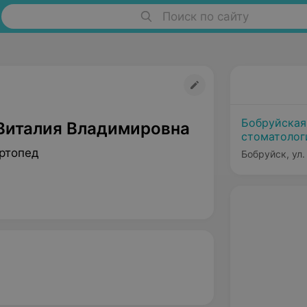
Поиск по сайту
Бобруйская
Виталия Владимировна
стоматолог
ртопед
Бобруйск, ул.