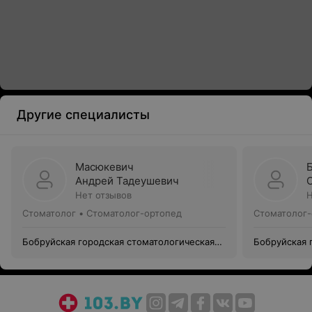
Другие специалисты
Масюкевич
Андрей Тадеушевич
Нет отзывов
Н
Стоматолог • Стоматолог-ортопед
Стоматолог-
Бобруйская городская стоматологическая
Бобруйская 
поликлиника №1
поликлиник