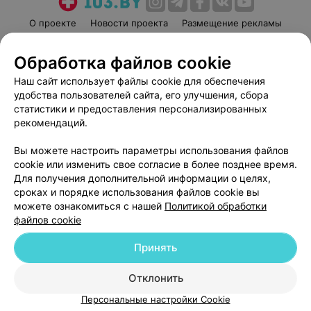
О проекте
Новости проекта
Размещение рекламы
Медицинский маркетинг
Публичный договор
Обработка файлов cookie
Пользовательское соглашение
Способы оплаты
Наш сайт использует файлы cookie для обеспечения
Вакансии
Партнеры
удобства пользователей сайта, его улучшения, сбора
Написать руководителю 103.by
статистики и предоставления персонализированных
Написать в поддержку
рекомендаций.
Персональные настройки cookie
Вы можете настроить параметры использования файлов
Обработка персональных данных
cookie или изменить свое согласие в более позднее время.
Для получения дополнительной информации о целях,
сроках и порядке использования файлов cookie вы
можете ознакомиться с нашей
Политикой обработки
файлов cookie
Принять
© 2026 ООО «Артокс Лаб», УНП 191700409
| 220012, Республика Беларусь,
г. Минск, улица Толбухина, 2, пом. 16 | help@103.by
Отклонить
Служба поддержки
+375 291212755
Персональные настройки Cookie