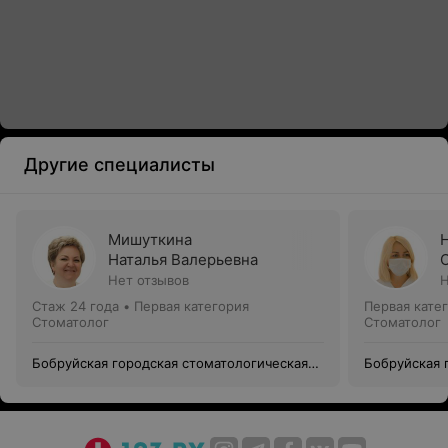
Другие специалисты
Мишуткина
Наталья Валерьевна
Нет отзывов
Н
Стаж 24 года
•
Первая категория
Первая кате
Стоматолог
Стоматолог
Бобруйская городская стоматологическая
Бобруйская 
поликлиника №1
поликлиник