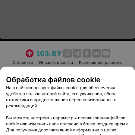
О проекте
Новости проекта
Размещение рекламы
Медицинский маркетинг
Публичный договор
Обработка файлов cookie
Пользовательское соглашение
Способы оплаты
Наш сайт использует файлы cookie для обеспечения
Вакансии
Партнеры
удобства пользователей сайта, его улучшения, сбора
Написать руководителю 103.by
статистики и предоставления персонализированных
Написать в поддержку
рекомендаций.
Персональные настройки cookie
Вы можете настроить параметры использования файлов
Обработка персональных данных
cookie или изменить свое согласие в более позднее время.
Для получения дополнительной информации о целях,