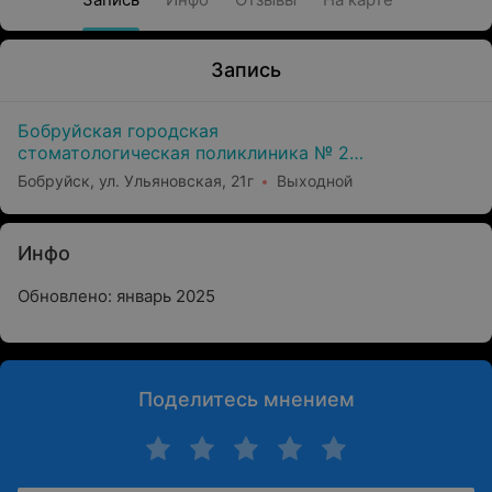
Запись
Бобруйская городская
стоматологическая поликлиника № 2
(Филиал Уз Бгсп №1)
Бобруйск, ул. Ульяновская, 21г
Выходной
Инфо
Обновлено: январь 2025
Поделитесь мнением