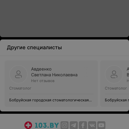
Другие специалисты
Авдеенко
Светлана Николаевна
Нет отзывов
Н
Стоматолог
Стоматолог
Бобруйская городская стоматологическая
Бобруйская 
поликлиника № 2 (Филиал Уз Бгсп №1)
поликлиника