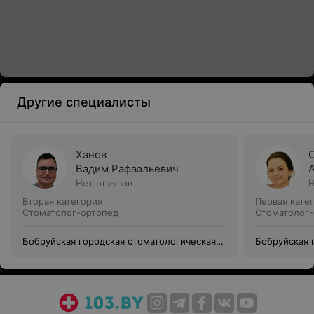
Другие специалисты
Ханов
Вадим Рафаэльевич
Нет отзывов
Н
Вторая категория
Первая кате
Стоматолог-ортопед
Стоматолог-
Бобруйская городская стоматологическая
Бобруйская 
поликлиника № 2 (Филиал Уз Бгсп №1)
поликлиника