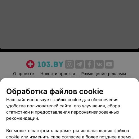
О проекте
Новости проекта
Размещение рекламы
Медицинский маркетинг
Публичный договор
Обработка файлов cookie
Пользовательское соглашение
Способы оплаты
Наш сайт использует файлы cookie для обеспечения
Вакансии
Партнеры
удобства пользователей сайта, его улучшения, сбора
Написать руководителю 103.by
статистики и предоставления персонализированных
Написать в поддержку
рекомендаций.
Персональные настройки cookie
Вы можете настроить параметры использования файлов
Обработка персональных данных
cookie или изменить свое согласие в более позднее время.