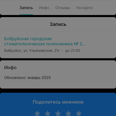
Запись
Инфо
Отзывы
На карте
Запись
Бобруйская городская
стоматологическая поликлиника № 2
(Филиал Уз Бгсп №1)
Бобруйск, ул. Ульяновская, 21г
до 21:00
Инфо
Обновлено: январь 2025
Поделитесь мнением