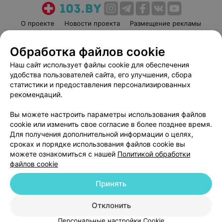
О проекте
Новости проекта
Размещение рекламы
Медицинский маркетинг
Публичный договор
Обработка файлов cookie
Пользовательское соглашение
Способы оплаты
Наш сайт использует файлы cookie для обеспечения
Вакансии
Партнеры
удобства пользователей сайта, его улучшения, сбора
Написать руководителю 103.by
статистики и предоставления персонализированных
Написать в поддержку
рекомендаций.
Персональные настройки cookie
Вы можете настроить параметры использования файлов
Обработка персональных данных
cookie или изменить свое согласие в более позднее время.
Для получения дополнительной информации о целях,
сроках и порядке использования файлов cookie вы
можете ознакомиться с нашей
Политикой обработки
файлов cookie
Принять
© 2026 ООО «Артокс Лаб», УНП 191700409
| 220012, Республика Беларусь,
г. Минск, улица Толбухина, 2, пом. 16 | help@103.by
Отклонить
Служба поддержки
+375 291212755
Персональные настройки Cookie