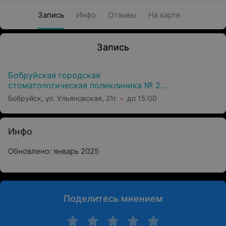
Запись
Инфо
Отзывы
На карте
Запись
Бобруйская городская
стоматологическая поликлиника № 2
(Филиал Уз Бгсп №1)
Бобруйск, ул. Ульяновская, 21г
до 15:00
Инфо
Обновлено: январь 2025
Поделитесь мнением