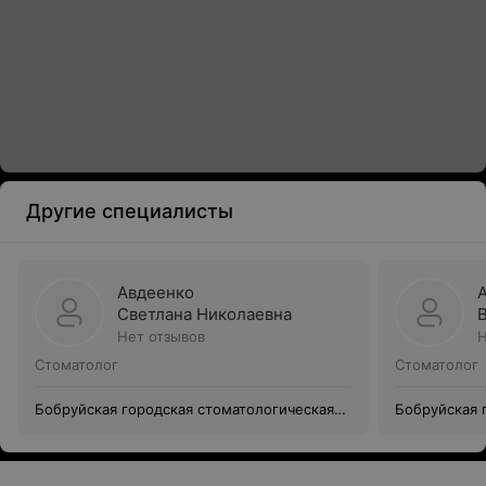
Другие специалисты
Авдеенко
Светлана Николаевна
Нет отзывов
Н
Стоматолог
Стоматолог
Бобруйская городская стоматологическая
Бобруйская 
поликлиника № 2 (Филиал Уз Бгсп №1)
поликлиника